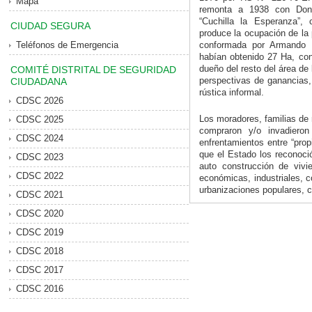
Mapa
remonta a 1938 con Don 
“Cuchilla la Esperanza”,
CIUDAD SEGURA
produce la ocupación de la
Teléfonos de Emergencia
conformada por Armando 
habían obtenido 27 Ha, co
dueño del resto del área de 
COMITÉ DISTRITAL DE SEGURIDAD
perspectivas de ganancias, 
CIUDADANA
rústica informal.
CDSC 2026
Los moradores, familias de 
CDSC 2025
compraron y/o invadiero
CDSC 2024
enfrentamientos entre “propi
que el Estado los reconoció
CDSC 2023
auto construcción de vivi
CDSC 2022
económicas, industriales, 
urbanizaciones populares, co
CDSC 2021
CDSC 2020
CDSC 2019
CDSC 2018
CDSC 2017
CDSC 2016