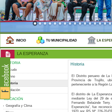
INICIO
TU MUNICIPALIDAD
LA ESPE
LA ESPERANZA
HISTORIA
Historia
Escudo
El Distrito peruano de La 
Himno
Provincia de Trujillo, 
Historia
perteneciente a la Región La
Población
El distrito de La Esperanz
mediante Ley del 29 de e
UBICACIÓN
Fernando Belaúnde Terry
Geografía y Clima
Esperancita”, fue reconoc
1970 por RS Nº 226-70-EF-