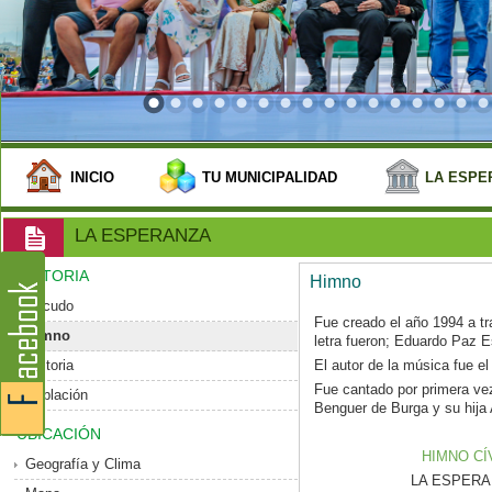
INICIO
TU MUNICIPALIDAD
LA ESPE
LA ESPERANZA
HISTORIA
Himno
Escudo
Fue creado el año 1994 a tr
Himno
letra fueron; Eduardo Paz 
Historia
El autor de la música fue el
Fue cantado por primera vez
Población
Benguer de Burga y su hija 
UBICACIÓN
HIMNO CÍ
Geografía y Clima
LA ESPERANZ