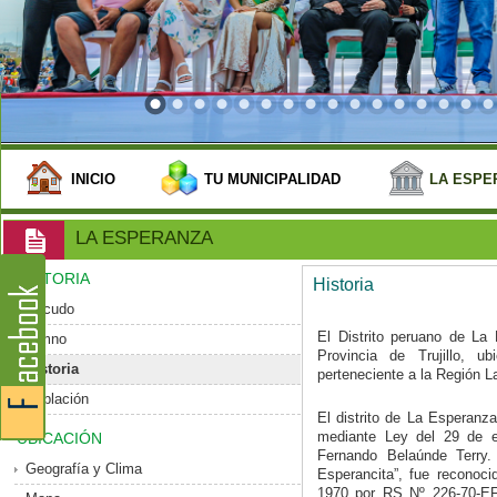
INICIO
TU MUNICIPALIDAD
LA ESPE
LA ESPERANZA
HISTORIA
Historia
Escudo
El Distrito peruano de La 
Himno
Provincia de Trujillo, 
Historia
perteneciente a la Región La
Población
El distrito de La Esperanz
mediante Ley del 29 de e
UBICACIÓN
Fernando Belaúnde Terry
Geografía y Clima
Esperancita”, fue reconoc
1970 por RS Nº 226-70-EF-