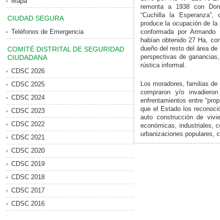
Mapa
remonta a 1938 con Don 
“Cuchilla la Esperanza”,
CIUDAD SEGURA
produce la ocupación de la
Teléfonos de Emergencia
conformada por Armando 
habían obtenido 27 Ha, co
dueño del resto del área de 
COMITÉ DISTRITAL DE SEGURIDAD
perspectivas de ganancias, 
CIUDADANA
rústica informal.
CDSC 2026
Los moradores, familias de 
CDSC 2025
compraron y/o invadiero
CDSC 2024
enfrentamientos entre “propi
que el Estado los reconoció
CDSC 2023
auto construcción de vivi
CDSC 2022
económicas, industriales, 
urbanizaciones populares, co
CDSC 2021
CDSC 2020
CDSC 2019
CDSC 2018
CDSC 2017
CDSC 2016