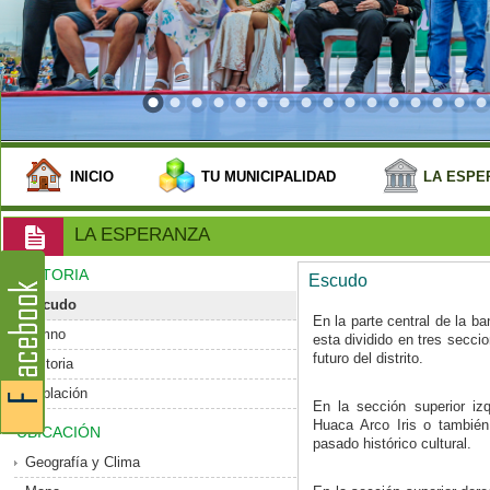
INICIO
TU MUNICIPALIDAD
LA ESPE
LA ESPERANZA
HISTORIA
Escudo
Escudo
En la parte central de la b
Himno
esta dividido en tres secci
futuro del distrito.
Historia
Población
En la sección superior izq
Huaca Arco Iris o tambié
UBICACIÓN
pasado histórico cultural.
Geografía y Clima