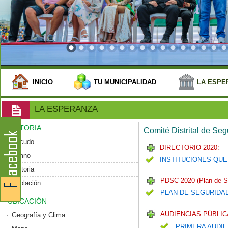
INICIO
TU MUNICIPALIDAD
LA ESPE
LA ESPERANZA
HISTORIA
Comité Distrital de Se
Escudo
DIRECTORIO 2020:
Himno
INSTITUCIONES QUE
Historia
PDSC 2020 (Plan de S
Población
PLAN DE SEGURIDA
UBICACIÓN
AUDIENCIAS PÚBLIC
Geografía y Clima
PRIMERA AUDIE