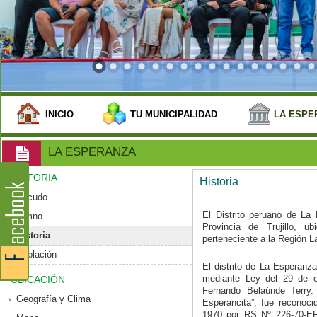
INICIO
TU MUNICIPALIDAD
LA ESPE
LA ESPERANZA
HISTORIA
Historia
Escudo
El Distrito peruano de La 
Himno
Provincia de Trujillo, 
Historia
perteneciente a la Región La
Población
El distrito de La Esperanz
mediante Ley del 29 de e
UBICACIÓN
Fernando Belaúnde Terry
Geografía y Clima
Esperancita”, fue reconoc
1970 por RS Nº 226-70-EF-