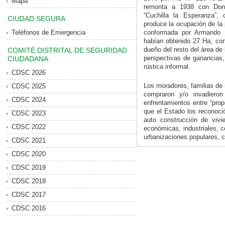
Mapa
remonta a 1938 con Don 
“Cuchilla la Esperanza”,
CIUDAD SEGURA
produce la ocupación de la
Teléfonos de Emergencia
conformada por Armando 
habían obtenido 27 Ha, co
dueño del resto del área de 
COMITÉ DISTRITAL DE SEGURIDAD
perspectivas de ganancias, 
CIUDADANA
rústica informal.
CDSC 2026
Los moradores, familias de 
CDSC 2025
compraron y/o invadiero
CDSC 2024
enfrentamientos entre “propi
que el Estado los reconoció
CDSC 2023
auto construcción de vivi
CDSC 2022
económicas, industriales, 
urbanizaciones populares, co
CDSC 2021
CDSC 2020
CDSC 2019
CDSC 2018
CDSC 2017
CDSC 2016