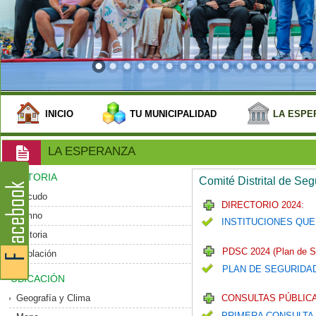
INICIO
TU MUNICIPALIDAD
LA ESPE
LA ESPERANZA
HISTORIA
Comité Distrital de Se
Escudo
DIRECTORIO 2024:
Himno
INSTITUCIONES QUE
Historia
PDSC 2024 (Plan de S
Población
PLAN DE SEGURIDA
UBICACIÓN
Geografía y Clima
CONSULTAS PÚBLICA
PRIMERA CONSULTA 