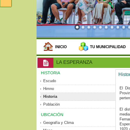
INICIO
TU MUNICIPALIDAD
LA ESPERANZA
HISTORIA
Histo
Escudo
El Di
Himno
Provi
Historia
perten
Población
El di
media
UBICACIÓN
Ferna
Geografía y Clima
Esper
1970 