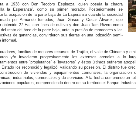
ta a 1938 con Don Teodoro Espinoza, quien poseía la chacra
illa la Esperanza”, como su primer morador. Posteriormente se
ce la ocupación de la parte baja de La Esperanza cuando la sociedad
rmada por Armando Ismodes, Juan Gasco y Oscar Álvarez, que
n obtenido 27 Ha, con fines de cultivo y don Juan Tam Rivero como
del resto del área de la parte baja, ante la presión de moradores y las
ctivas de ganancias, convirtieron sus tierras en una lotización semi-
a informal.
radores, familias de menores recursos de Trujillo, el valle de Chicama y emi
aron y/o invadieron progresivamente los extensos arenales a lo lar
tamientos entre “propietarios” e “invasores” y éstos últimos sufrieron atrope
 Estado los reconoció y legalizó, validando su posesión. El distrito fue cr
construcción de viviendas y equipamientos comunales, la organización de
micas, industriales, comerciales y de servicios. A la fecha comprende un to
zaciones populares, comprendiendo dentro de su territorio el Parque Industrial 