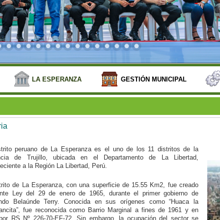
LA ESPERANZA
GESTIÓN MUNICIPAL
ria
strito peruano de La Esperanza es el uno de los 11 distritos de la
ncia de Trujillo, ubicada en el Departamento de La Libertad,
eciente a la Región La Libertad, Perú.
strito de La Esperanza, con una superficie de 15.55 Km2, fue creado
nte Ley del 29 de enero de 1965, durante el primer gobierno de
ndo Belaúnde Terry. Conocida en sus orígenes como “Huaca la
ancita”, fue reconocida como Barrio Marginal a fines de 1961 y en
por RS Nº 226-70-EF-72. Sin embargo, la ocupación del sector se