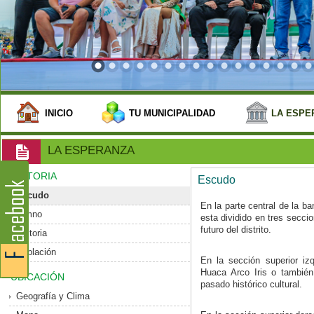
INICIO
TU MUNICIPALIDAD
LA ESPE
LA ESPERANZA
HISTORIA
Escudo
Escudo
En la parte central de la b
Himno
esta dividido en tres secci
futuro del distrito.
Historia
Población
En la sección superior izq
Huaca Arco Iris o tambié
UBICACIÓN
pasado histórico cultural.
Geografía y Clima