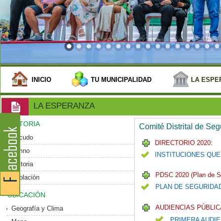
INICIO
TU MUNICIPALIDAD
LA ESPE
LA ESPERANZA
HISTORIA
Comité Distrital de Se
Escudo
DIRECTORIO 2020:
Himno
INSTITUCIONES QUE
Historia
PDSC 2020 (Plan de S
Población
PLAN DE SEGURIDA
UBICACIÓN
AUDIENCIAS PÚBLIC
Geografía y Clima
PRIMERA AUDIE