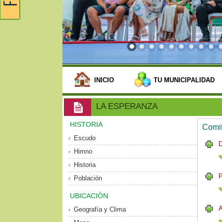
INICIO
TU MUNICIPALIDAD
LA ESPERANZA
HISTORIA
Comit
Escudo
Himno
Historia
P
Población
UBICACIÓN
Geografía y Clima