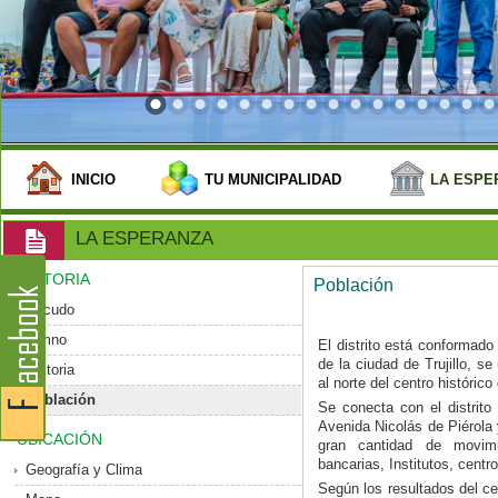
INICIO
TU MUNICIPALIDAD
LA ESPE
LA ESPERANZA
HISTORIA
Población
Escudo
Himno
El distrito está conformado
de la ciudad de Trujillo, 
Historia
al norte del centro histórico 
Población
Se conecta con el distrito 
Avenida Nicolás de Piérola
UBICACIÓN
gran cantidad de movim
bancarias, Institutos, centr
Geografía y Clima
Según los resultados del ce