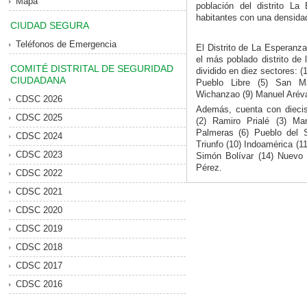
Mapa
población del distrito L
habitantes con una densida
CIUDAD SEGURA
Teléfonos de Emergencia
El Distrito de La Esperanz
el más poblado distrito de l
COMITÉ DISTRITAL DE SEGURIDAD
dividido en diez sectores: (
CIUDADANA
Pueblo Libre (5) San Mar
Wichanzao (9) Manuel Arévalo
CDSC 2026
Además, cuenta con dieci
CDSC 2025
(2) Ramiro Prialé (3) M
Palmeras (6) Pueblo del S
CDSC 2024
Triunfo (10) Indoamérica (1
CDSC 2023
Simón Bolívar (14) Nuevo H
Pérez.
CDSC 2022
CDSC 2021
CDSC 2020
CDSC 2019
CDSC 2018
CDSC 2017
CDSC 2016