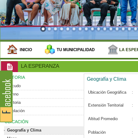
INICIO
TU MUNICIPALIDAD
LA ESPE
LA ESPERANZA
HISTORIA
Geografía y Clima
Escudo
Ubicación Geográfica
:
Himno
Historia
Extensión Territorial
:
Población
Altitud Promedio
:
UBICACIÓN
Geografía y Clima
Población
: