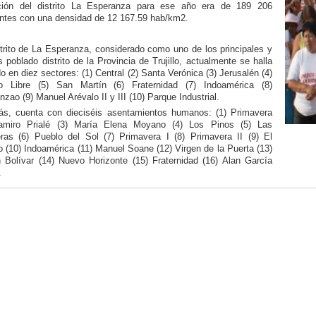
ción del distrito La Esperanza para ese año era de 189 206
antes con una densidad de 12 167.59 hab/km2.
strito de La Esperanza, considerado como uno de los principales y
 poblado distrito de la Provincia de Trujillo, actualmente se halla
do en diez sectores: (1) Central (2) Santa Verónica (3) Jerusalén (4)
o Libre (5) San Martín (6) Fraternidad (7) Indoamérica (8)
zao (9) Manuel Arévalo II y III (10) Parque Industrial.
s, cuenta con dieciséis asentamientos humanos: (1) Primavera
amiro Prialé (3) María Elena Moyano (4) Los Pinos (5) Las
ras (6) Pueblo del Sol (7) Primavera I (8) Primavera II (9) El
o (10) Indoamérica (11) Manuel Soane (12) Virgen de la Puerta (13)
 Bolívar (14) Nuevo Horizonte (15) Fraternidad (16) Alan García
.