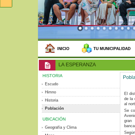
INICIO
TU MUNICIPALIDAD
LA ESPERANZA
HISTORIA
Pobla
Escudo
Himno
El dis
de la
Historia
al nor
Población
Se con
Aveni
UBICACIÓN
gran 
bancar
Geografía y Clima
Según 