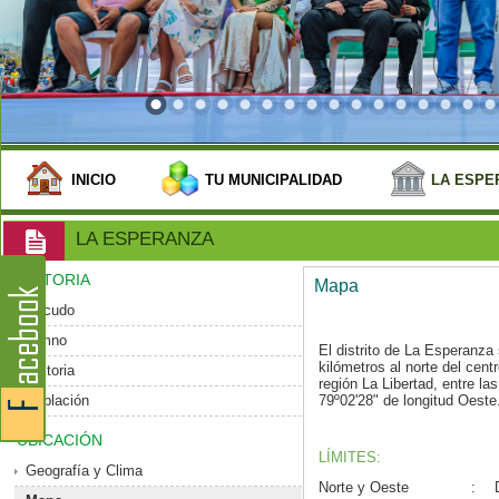
INICIO
TU MUNICIPALIDAD
LA ESPE
LA ESPERANZA
HISTORIA
Mapa
Escudo
Himno
El distrito de La Esperanz
kilómetros al norte del centro
Historia
región La Libertad, entre la
Población
79º02'28" de longitud Oeste
UBICACIÓN
LÍMITES:
Geografía y Clima
Norte y Oeste
: