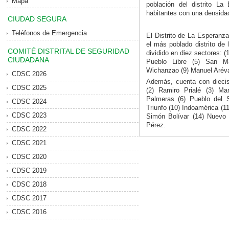
Mapa
población del distrito L
habitantes con una densida
CIUDAD SEGURA
Teléfonos de Emergencia
El Distrito de La Esperanz
el más poblado distrito de l
COMITÉ DISTRITAL DE SEGURIDAD
dividido en diez sectores: (
CIUDADANA
Pueblo Libre (5) San Mar
Wichanzao (9) Manuel Arévalo
CDSC 2026
Además, cuenta con dieci
CDSC 2025
(2) Ramiro Prialé (3) M
Palmeras (6) Pueblo del S
CDSC 2024
Triunfo (10) Indoamérica (1
CDSC 2023
Simón Bolívar (14) Nuevo H
Pérez.
CDSC 2022
CDSC 2021
CDSC 2020
CDSC 2019
CDSC 2018
CDSC 2017
CDSC 2016