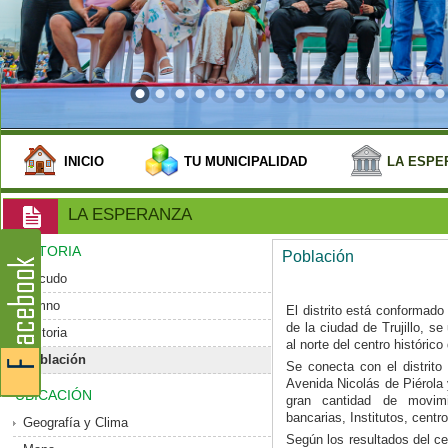
INICIO
TU MUNICIPALIDAD
LA ESPE
LA ESPERANZA
HISTORIA
Población
Escudo
Himno
El distrito está conformado
de la ciudad de Trujillo, 
Historia
al norte del centro histórico 
Población
Se conecta con el distrito 
Avenida Nicolás de Piérola
UBICACIÓN
gran cantidad de movim
bancarias, Institutos, centr
Geografía y Clima
Según los resultados del ce