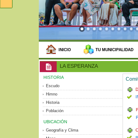
INICIO
TU MUNICIPALIDAD
LA ESPERANZA
HISTORIA
Comit
Escudo
D
Himno
I
Historia
P
Población
UBICACIÓN
Geografía y Clima
C
P