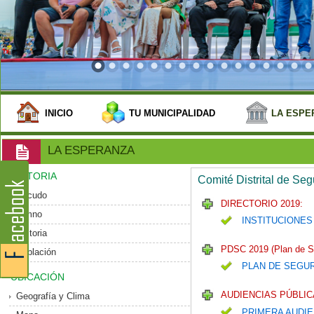
INICIO
TU MUNICIPALIDAD
LA ESPE
LA ESPERANZA
HISTORIA
Comité Distrital de Se
Escudo
DIRECTORIO 2019:
Himno
INSTITUCIONES
Historia
PDSC 2019 (Plan de S
Población
PLAN DE SEGU
UBICACIÓN
AUDIENCIAS PÚBLIC
Geografía y Clima
PRIMERA AUDIE