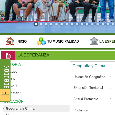
INICIO
TU MUNICIPALIDAD
LA ESPE
LA ESPERANZA
HISTORIA
Geografía y Clima
Escudo
Ubicación Geográfica
:
Himno
Historia
Extensión Territorial
:
Población
Altitud Promedio
:
UBICACIÓN
Geografía y Clima
Población
: