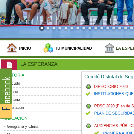
INICIO
TU MUNICIPALIDAD
LA ESPE
LA ESPERANZA
HISTORIA
Comité Distrital de Se
Escudo
DIRECTORIO 2020:
Himno
INSTITUCIONES QUE
Historia
PDSC 2020 (Plan de S
Población
PLAN DE SEGURIDA
UBICACIÓN
AUDIENCIAS PÚBLIC
Geografía y Clima
PRIMERA AUDIE