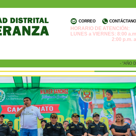
CORREO
CONTÁCTANOS
HORARIO DE ATENCIÓN:
LUNES a VIERNES: 8:00 a.m.
2:00 p.m. a 4:3
- “AÑO DE L