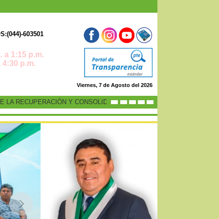
:(044)-603501
 a 1:15 p.m.
0 p.m.
Viernes, 7 de Agosto del 2026
A RECUPERACIÓN Y CONSOLIDACIÓN DE LA ECONOMÍA PERUANA”
-