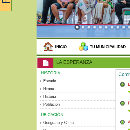
INICIO
TU MUNICIPALIDAD
LA ESPERANZA
HISTORIA
Comit
Escudo
Himno
Historia
P
Población
UBICACIÓN
Geografía y Clima