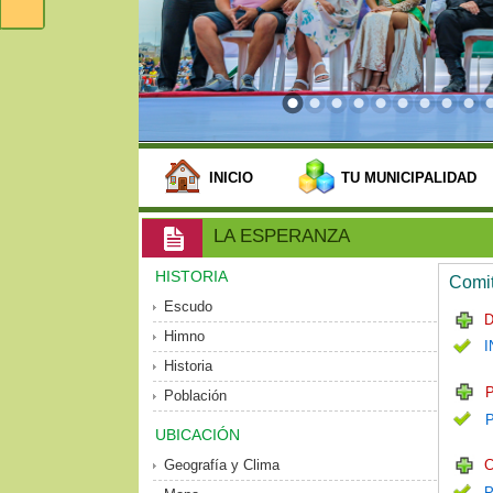
INICIO
TU MUNICIPALIDAD
LA ESPERANZA
HISTORIA
Comit
Escudo
D
Himno
I
Historia
P
Población
UBICACIÓN
Geografía y Clima
C
P