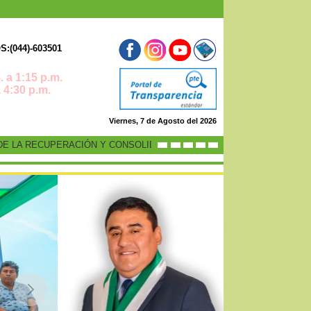
:(044)-603501
 a 1:15 p.m.
0 p.m.
Viernes, 7 de Agosto del 2026
 LA RECUPERACIÓN Y CONSOLIDACIÓN DE LA ECONOMÍA PERUANA”
-