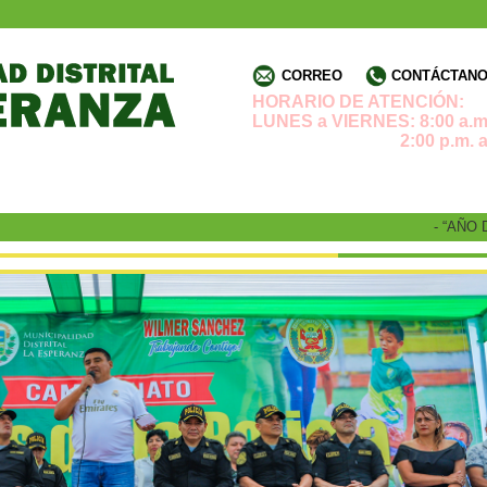
CORREO
CONTÁCTANOS
HORARIO DE ATENCIÓN:
LUNES a VIERNES: 8:00 a.m.
2:00 p.m. a 4:3
- “AÑO DE