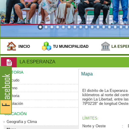
INICIO
TU MUNICIPALIDAD
LA ESPE
LA ESPERANZA
HISTORIA
Mapa
Escudo
Himno
El distrito de La Esperanz
kilómetros al norte del centro
Historia
región La Libertad, entre la
Población
79º02'28" de longitud Oeste
UBICACIÓN
LÍMITES:
Geografía y Clima
Norte y Oeste
: