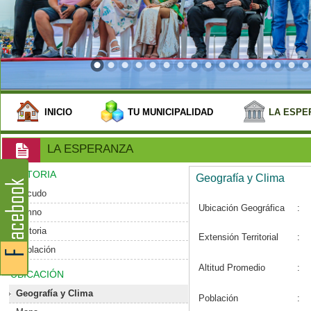
INICIO
TU MUNICIPALIDAD
LA ESPE
LA ESPERANZA
HISTORIA
Geografía y Clima
Escudo
Ubicación Geográfica
:
Himno
Historia
Extensión Territorial
:
Población
Altitud Promedio
:
UBICACIÓN
Geografía y Clima
Población
: