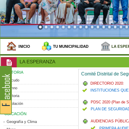
INICIO
TU MUNICIPALIDAD
LA ESPE
LA ESPERANZA
HISTORIA
Comité Distrital de Se
Escudo
DIRECTORIO 2020:
Himno
INSTITUCIONES QUE
Historia
PDSC 2020 (Plan de S
Población
PLAN DE SEGURIDA
UBICACIÓN
AUDIENCIAS PÚBLIC
Geografía y Clima
PRIMERA AUDIE