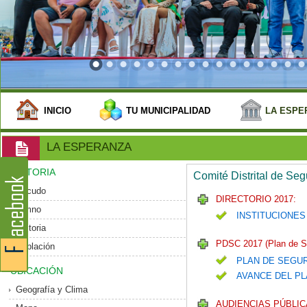
INICIO
TU MUNICIPALIDAD
LA ESPE
LA ESPERANZA
HISTORIA
Comité Distrital de Se
Escudo
DIRECTORIO 2017:
Himno
INSTITUCIONES
Historia
PDSC 2017 (Plan de S
Población
PLAN DE SEGU
UBICACIÓN
AVANCE DEL PL
Geografía y Clima
AUDIENCIAS PÚBLIC