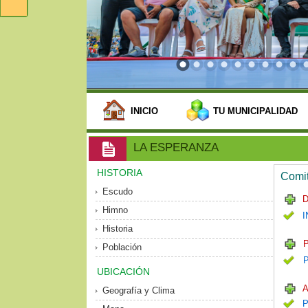
INICIO
TU MUNICIPALIDAD
LA ESPERANZA
HISTORIA
Comit
Escudo
D
Himno
I
Historia
P
Población
UBICACIÓN
A
Geografía y Clima
P