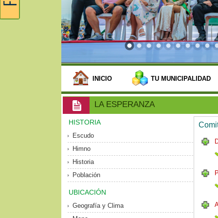
INICIO
TU MUNICIPALIDAD
LA ESPERANZA
HISTORIA
Comit
Escudo
Himno
Historia
P
Población
UBICACIÓN
Geografía y Clima