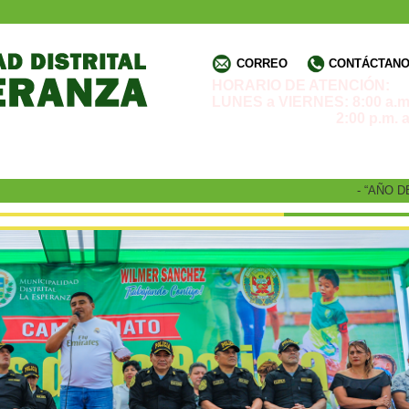
CORREO
CONTÁCTANOS
HORARIO DE ATENCIÓN:
LUNES a VIERNES: 8:00 a.m.
2:00 p.m. a 4:3
- “AÑO DE L