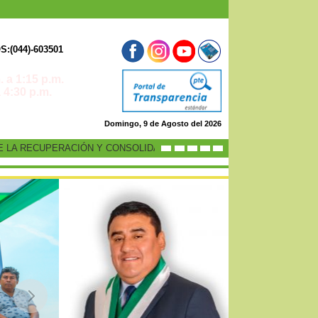
:(044)-603501
 a 1:15 p.m.
0 p.m.
Domingo, 9 de Agosto del 2026
A RECUPERACIÓN Y CONSOLIDACIÓN DE LA ECONOMÍA PERUANA”
-