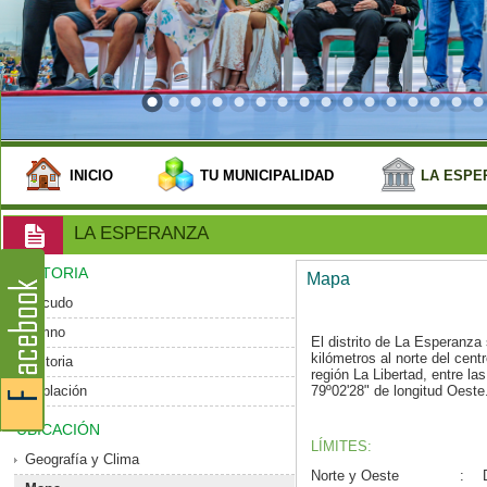
INICIO
TU MUNICIPALIDAD
LA ESPE
LA ESPERANZA
HISTORIA
Mapa
Escudo
Himno
El distrito de La Esperanz
kilómetros al norte del centro
Historia
región La Libertad, entre la
Población
79º02'28" de longitud Oeste
UBICACIÓN
LÍMITES:
Geografía y Clima
Norte y Oeste
: