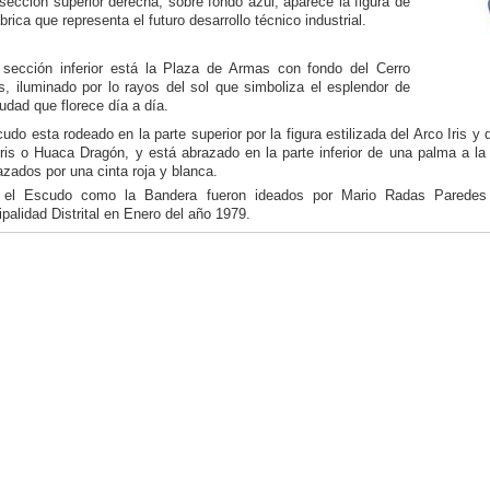
sección superior derecha, sobre fondo azul, aparece la figura de
brica que representa el futuro desarrollo técnico industrial.
 sección inferior está la Plaza de Armas con fondo del Cerro
s, iluminado por lo rayos del sol que simboliza el esplendor de
udad que florece día a día.
udo esta rodeado en la parte superior por la figura estilizada del Arco Iris 
ris o Huaca Dragón, y está abrazado en la parte inferior de una palma a la
azados por una cinta roja y blanca.
 el Escudo como la Bandera fueron ideados por Mario Radas Paredes
palidad Distrital en Enero del año 1979.