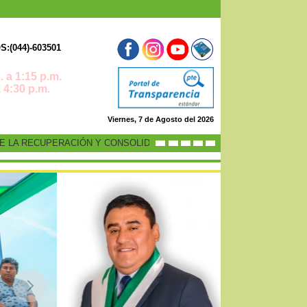
:(044)-603501
 a 1:15 p.m.
0 p.m.
Viernes, 7 de Agosto del 2026
LA RECUPERACIÓN Y CONSOLIDACIÓN DE LA ECONOMÍA PERUANA”
-