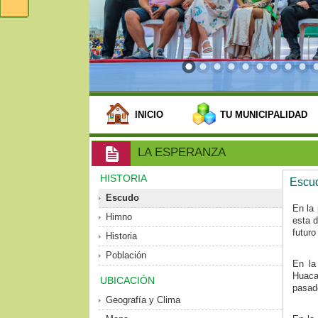
INICIO
TU MUNICIPALIDAD
LA ESPERANZA
HISTORIA
Escu
Escudo
En la 
Himno
esta d
futuro 
Historia
Población
En la
Huaca
UBICACIÓN
pasado
Geografía y Clima