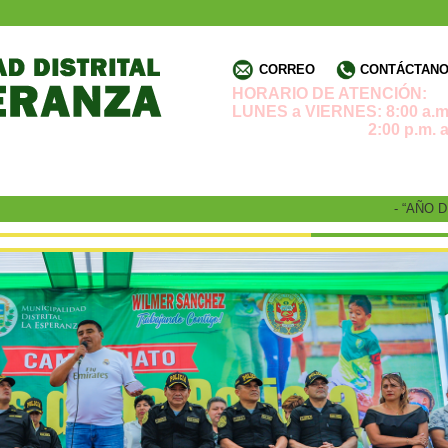
CORREO
CONTÁCTANOS
HORARIO DE ATENCIÓN:
LUNES a VIERNES: 8:00 a.m.
2:00 p.m. a 4:3
- “AÑO DE 