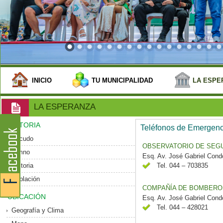
INICIO
TU MUNICIPALIDAD
LA ESPE
LA ESPERANZA
HISTORIA
Teléfonos de Emergenc
Escudo
OBSERVATORIO DE SEGU
Himno
Esq. Av. José Gabriel Cond
Historia
Tel. 044 – 703835
Población
COMPAÑÍA DE BOMBEROS 
UBICACIÓN
Esq. Av. José Gabriel Cond
Tel. 044 – 428021
Geografía y Clima