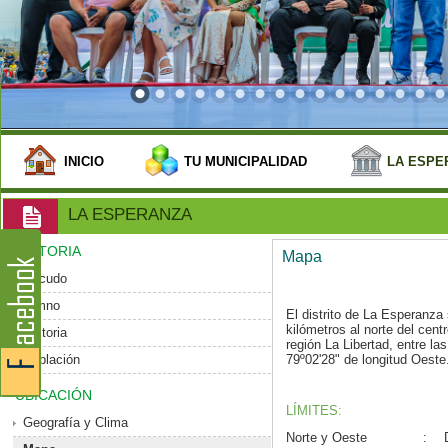
INICIO
TU MUNICIPALIDAD
LA ESPE
LA ESPERANZA
HISTORIA
Mapa
Escudo
Himno
El distrito de La Esperanz
kilómetros al norte del centro
Historia
región La Libertad, entre la
Población
79º02'28" de longitud Oeste
UBICACIÓN
LÍMITES:
Geografía y Clima
Norte y Oeste
: