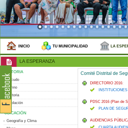
INICIO
TU MUNICIPALIDAD
LA ESPE
LA ESPERANZA
HISTORIA
Comité Distrital de Se
Escudo
DIRECTORIO 2016:
Himno
INSTITUCIONES
Historia
PDSC 2016 (Plan de S
Población
PLAN DE SEGU
UBICACIÓN
AUDIENCIAS PÚBLIC
Geografía y Clima
CUARTA AUDIEN