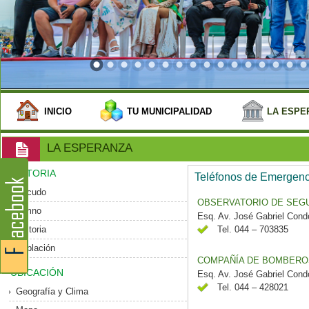
INICIO
TU MUNICIPALIDAD
LA ESPE
LA ESPERANZA
HISTORIA
Teléfonos de Emergenc
Escudo
OBSERVATORIO DE SEGU
Himno
Esq. Av. José Gabriel Cond
Historia
Tel. 044 – 703835
Población
COMPAÑÍA DE BOMBEROS 
UBICACIÓN
Esq. Av. José Gabriel Cond
Tel. 044 – 428021
Geografía y Clima