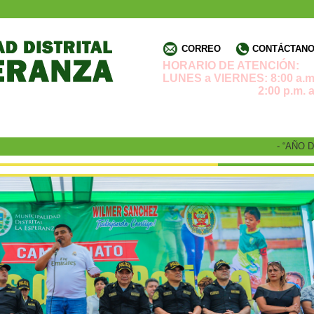
CORREO
CONTÁCTANOS
HORARIO DE ATENCIÓN:
LUNES a VIERNES: 8:00 a.m.
2:00 p.m. a 4:3
- “AÑO DE 