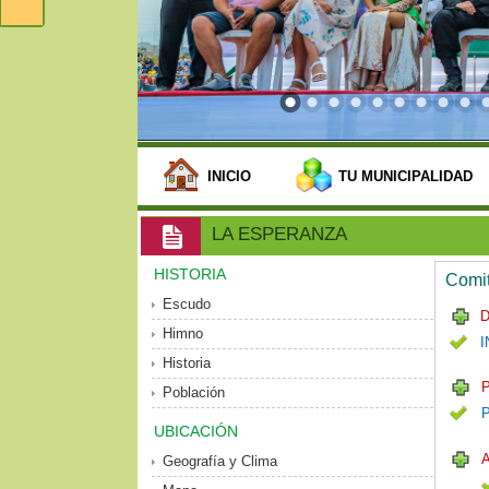
INICIO
TU MUNICIPALIDAD
LA ESPERANZA
HISTORIA
Comit
Escudo
D
Himno
I
Historia
P
Población
UBICACIÓN
Geografía y Clima