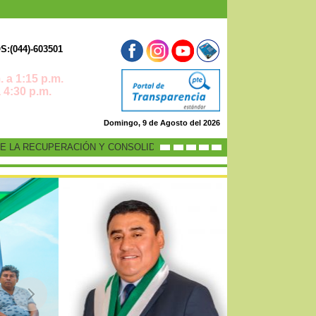
:(044)-603501
 a 1:15 p.m.
0 p.m.
Domingo, 9 de Agosto del 2026
LA RECUPERACIÓN Y CONSOLIDACIÓN DE LA ECONOMÍA PERUANA”
-