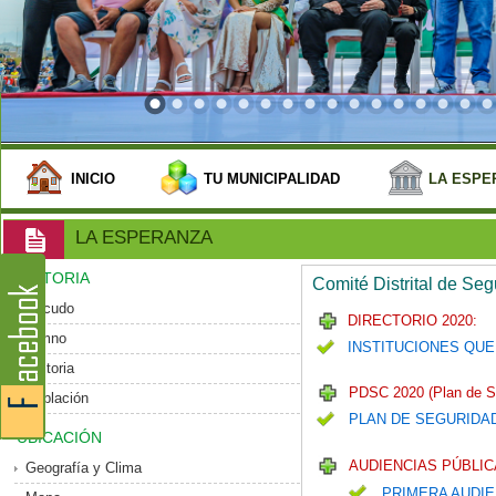
INICIO
TU MUNICIPALIDAD
LA ESPE
LA ESPERANZA
HISTORIA
Comité Distrital de Se
Escudo
DIRECTORIO 2020:
Himno
INSTITUCIONES QUE
Historia
PDSC 2020 (Plan de S
Población
PLAN DE SEGURIDA
UBICACIÓN
AUDIENCIAS PÚBLIC
Geografía y Clima
PRIMERA AUDIE