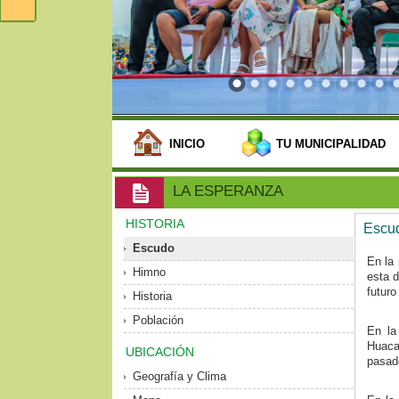
INICIO
TU MUNICIPALIDAD
LA ESPERANZA
HISTORIA
Escu
Escudo
En la 
Himno
esta d
futuro 
Historia
Población
En la
Huaca
UBICACIÓN
pasado
Geografía y Clima