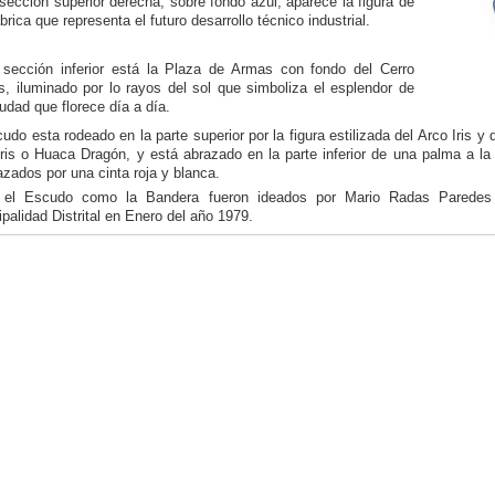
sección superior derecha, sobre fondo azul, aparece la figura de
brica que representa el futuro desarrollo técnico industrial.
 sección inferior está la Plaza de Armas con fondo del Cerro
s, iluminado por lo rayos del sol que simboliza el esplendor de
udad que florece día a día.
udo esta rodeado en la parte superior por la figura estilizada del Arco Iris 
ris o Huaca Dragón, y está abrazado en la parte inferior de una palma a la
azados por una cinta roja y blanca.
 el Escudo como la Bandera fueron ideados por Mario Radas Paredes
palidad Distrital en Enero del año 1979.