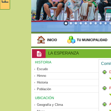
INICIO
TU MUNICIPALIDAD
LA ESPERANZA
HISTORIA
Comit
Escudo
Himno
Historia
P
Población
UBICACIÓN
Geografía y Clima