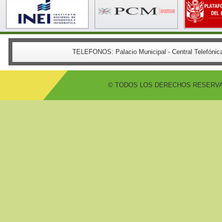
TELEFONOS:
Palacio Municipal - Central Telefón
© TODOS LOS DERECHOS RESERVADO