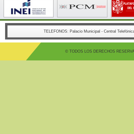
TELEFONOS:
Palacio Municipal - Central Telefón
© TODOS LOS DERECHOS RESERVADO