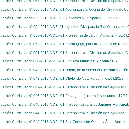
luación Curricular N° 057-2015-MDE - 01 Sereno para la División de Seguridad C
luación Curricular N° 056-2015-MDE - 01 Auditor para la Oficina del Órgano de Cont
luación Curricular N° 055-2015-MDE - 02 Vigilantes Municipales. - 28/09/2015
luación Curricular N° 054-2015-MDE -01 Ingeniero Civil para la Sub Gerencia de 
luación Curricular N° 053-2015-MDE - 01 Profesor(a) de Jardín Municipal. - 10/09
luación Curricular N° 052-2015-MDE - 01 Psicologo(a) para la Gerencia de Recu
luación Curricular N° 051-2015-MDE - 01 Sereno para la División de Seguridad C
luación Curricular N° 050-2015-MDE - 01 Vigilante Municipal. - 27/08/2015
luación Curricular N° 049-2015-MDE - 01 Jefe(a) de la Secretaría de Participación 
luación Curricular N° 048-2015-MDE - 01 Chófer de Moto Furgón. - 06/08/2015
luación Curricular N° 047-2015-MDE - 01 Sereno para la División de Seguridad C
luación Curricular N° 046-2015-MDE - 01 Encargado (a) para Juventudes. - 17/07
luación Curricular N° 045-2015-MDE - 01 Profesor (a) para los Jardines Municipal
luación Curricular N° 044-2015-MDE - 01 Sereno para la División de Seguridad C
luación Curricular N° 043-2015-MDE - 01 Sub Gerente de Ornato y Áreas Verdes. 