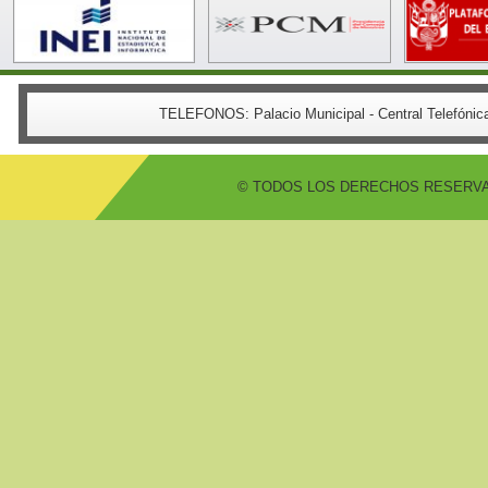
TELEFONOS:
Palacio Municipal - Central Telefón
© TODOS LOS DERECHOS RESERVADO