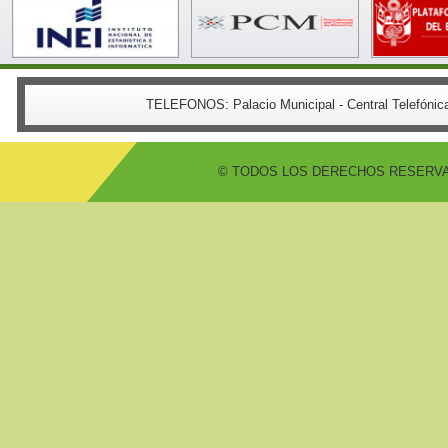
TELEFONOS:
Palacio Municipal - Central Telefón
© TODOS LOS DERECHOS RESERVADO