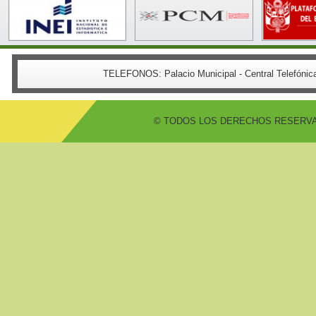
TELEFONOS:
Palacio Municipal - Central Telefón
© TODOS LOS DERECHOS RESERVADO