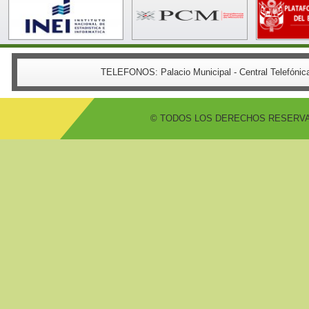
TELEFONOS:
Palacio Municipal - Central Telefón
© TODOS LOS DERECHOS RESERVADO