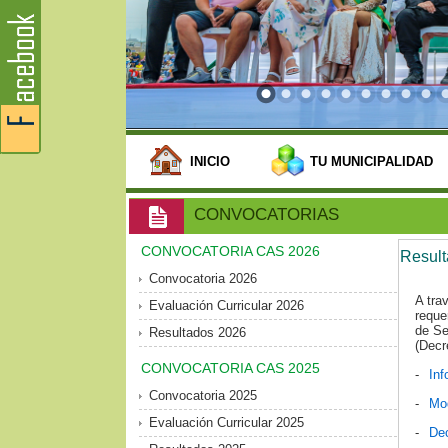
INICIO
TU MUNICIPALIDAD
CONVOCATORIAS
CONVOCATORIA CAS 2026
Resul
Convocatoria 2026
A tra
Evaluación Curricular 2026
reque
de Se
Resultados 2026
(Decr
CONVOCATORIA CAS 2025
-
Inf
Convocatoria 2025
-
Mod
Evaluación Curricular 2025
-
Dec