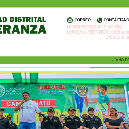
CORREO
CONTÁCTANOS
HORARIO DE ATENCIÓN:
LUNES a VIERNES: 8:00 a.m.
2:00 p.m. a 4:3
- “AÑO DE LA 