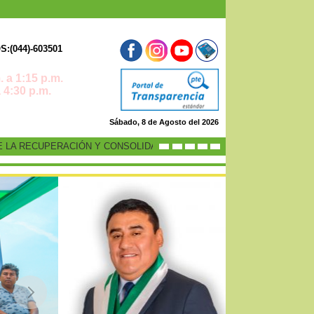
:(044)-603501
 a 1:15 p.m.
0 p.m.
Sábado, 8 de Agosto del 2026
RECUPERACIÓN Y CONSOLIDACIÓN DE LA ECONOMÍA PERUANA”
-