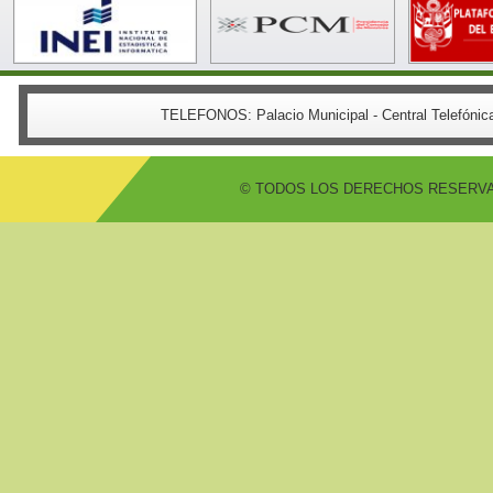
TELEFONOS:
Palacio Municipal - Central Telefón
© TODOS LOS DERECHOS RESERVADO