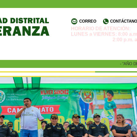
CORREO
CONTÁCTANOS
HORARIO DE ATENCIÓN:
LUNES a VIERNES: 8:00 a.m.
2:00 p.m. a 4:3
- “AÑO DE LA 