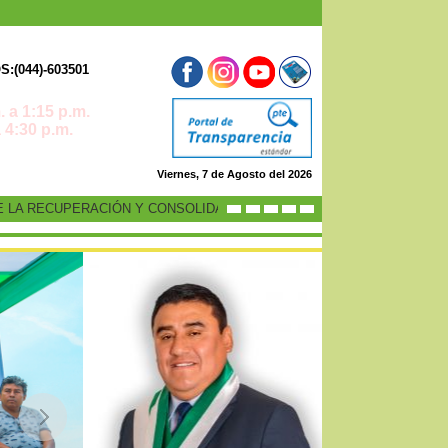
:(044)-603501
 a 1:15 p.m.
0 p.m.
Viernes, 7 de Agosto del 2026
RECUPERACIÓN Y CONSOLIDACIÓN DE LA ECONOMÍA PERUANA”
-