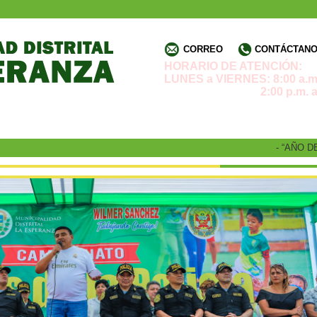
CORREO
CONTÁCTANOS
HORARIO DE ATENCIÓN:
LUNES a VIERNES: 8:00 a.m.
2:00 p.m. a 4:3
- “AÑO DE LA 